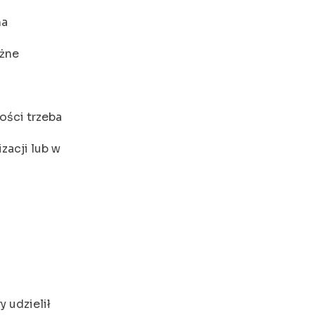
na
ażne
ości trzeba
acji lub w
y udzielił