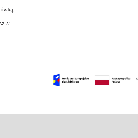
cówką,
sz w