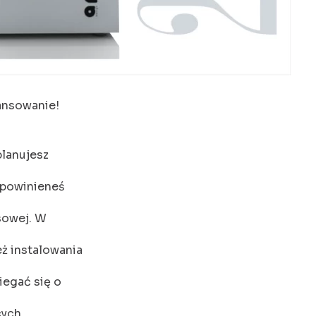
nansowanie!
planujesz
 powinieneś
sowej. W
ż instalowania
egać się o
cych