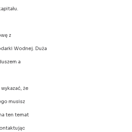
apitału.
owę z
darki Wodnej. Duża
nduszem a
 wykazać, że
tego musisz
na ten temat
kontaktując