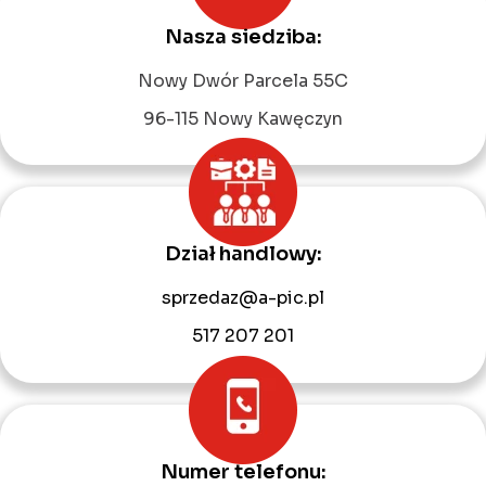
Nasza siedziba:
Leaflet
|
©
OpenStreetMap
contributors
Nowy Dwór Parcela 55C
96-115 Nowy Kawęczyn
Dział handlowy:
sprzedaz@a-pic.pl
517 207 201
Numer telefonu: