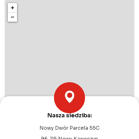
+
−
Nasza siedziba:
Leaflet
|
©
OpenStreetMap
contributors
Nowy Dwór Parcela 55C
96-115 Nowy Kawęczyn