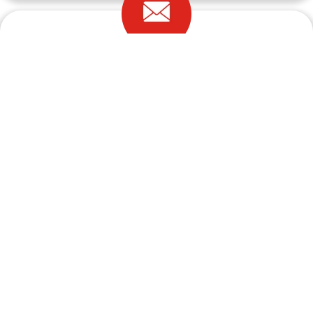
Adres e-mail:
biuro@a-pic.pl
Start
O firmie
Oferta
Strefa klienta
Serwis
Realizacje
Blog
Kontakt
Copyright 2022 © a-pic.pl |
Artykuły
|
Q&A