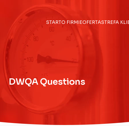
START
O FIRMIE
OFERTA
STREFA KL
DWQA Questions