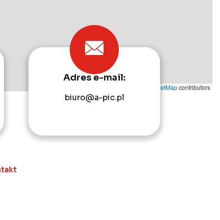
Adres e-mail:
Leaflet
|
©
OpenStreetMap
contributors
biuro@a-pic.pl
takt