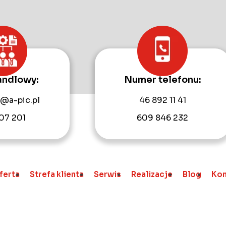
andlowy:
Numer telefonu:
@a-pic.pl
46 892 11 41
07 201
609 846 232
ferta
Strefa klienta
Serwis
Realizacje
Blog
Kon