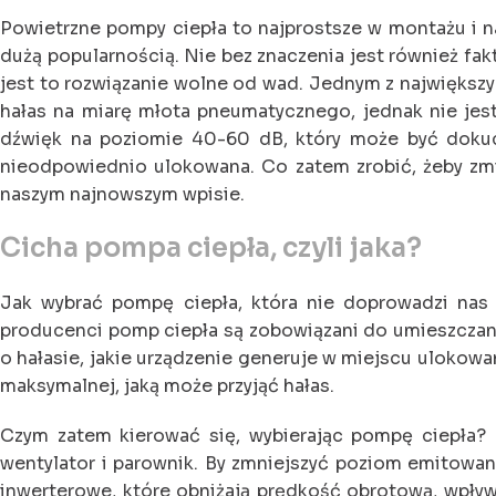
Powietrzne pompy ciepła to najprostsze w montażu i n
dużą popularnością. Nie bez znaczenia jest również fak
jest to rozwiązanie wolne od wad. Jednym z największy
hałas na miarę młota pneumatycznego, jednak nie jest
dźwięk na poziomie 40-60 dB, który może być dokucz
nieodpowiednio ulokowana. Co zatem zrobić, żeby zm
naszym najnowszym wpisie.
Cicha pompa ciepła, czyli jaka?
Jak wybrać pompę ciepła, która nie doprowadzi nas d
producenci pomp ciepła są zobowiązani do umieszczania
o hałasie, jakie urządzenie generuje w miejscu ulokowa
maksymalnej, jaką może przyjąć hałas.
Czym zatem kierować się, wybierając pompę ciepła? Z
wentylator i parownik. By zmniejszyć poziom emitowan
inwerterowe, które obniżają prędkość obrotową, wpł