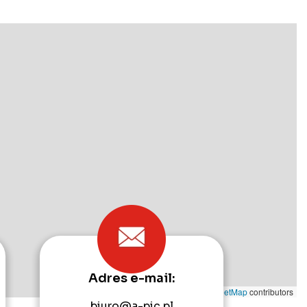
Adres e-mail:
Leaflet
|
©
OpenStreetMap
contributors
biuro@a-pic.pl