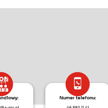
andlowy:
Numer telefonu:
@a-pic.pl
46 892 11 41