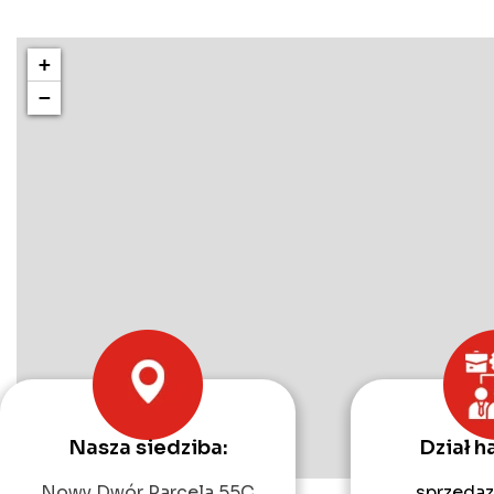
+
−
Nasza siedziba:
Dział h
Nowy Dwór Parcela 55C
sprzedaz