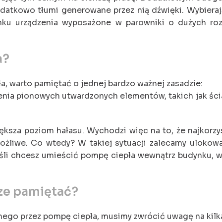
datkowo tłumi generowane przez nią dźwięki. Wybieraj
ynku urządzenia wyposażone w parowniki o dużych roz
a?
a, warto pamiętać o jednej bardzo ważnej zasadzie:
enia pionowych utwardzonych elementów, takich jak ścia
ksza poziom hałasu. Wychodzi więc na to, że najkorzys
możliwe. Co wtedy? W takiej sytuacji zalecamy ulokow
Jeśli chcesz umieścić pompę ciepła wewnątrz budynku, w
ze pamiętać?
go przez pompę ciepła, musimy zwrócić uwagę na kilka