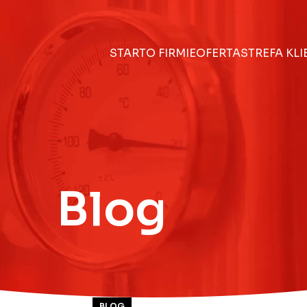
START
O FIRMIE
OFERTA
STREFA KL
Blog
BLOG