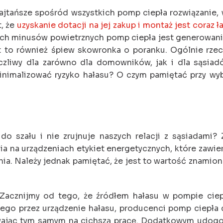
ajtańsze spośród wszystkich pomp ciepła rozwiązanie,
t, że
uzyskanie dotacji na jej zakup i montaż jest coraz ł
ch minusów powietrznych pomp ciepła jest generowanie 
 to również śpiew skowronka o poranku. Ogólnie rzecz
liwy dla zarówno dla domowników, jak i dla sąsiadów
inimalizować ryzyko hałasu? O czym pamiętać przy wy
o szału i nie zrujnuje naszych relacji z sąsiadami?
 na urządzeniach etykiet energetycznych, które zawiera
nia. Należy jednak pamiętać, że jest to wartość znamion
acznijmy od tego, że źródłem hałasu w pompie ciepła 
ego przez urządzenie hałasu, producenci pomp ciepła c
ywając tym samym na cichszą pracę. Dodatkowym udogo