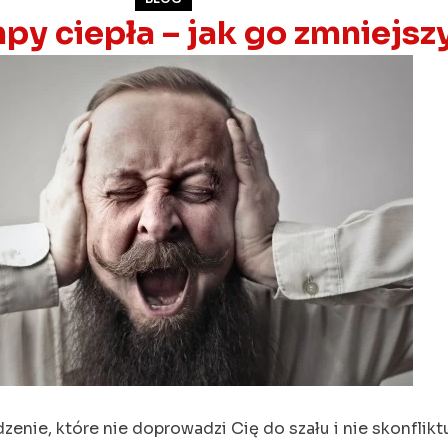
py ciepła – jak go zmniejsz
zenie, które nie doprowadzi Cię do szału i nie skonflikt