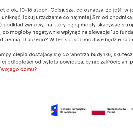
 o ok. 10-15 stopni Celsjusza, co oznacza, że jeśli w j
uniknąć, lokuj urządzenie co najmniej 3 m od chodnika.
 podkład żwirowy, na który będą mogły skapywać skrop
, co mogłoby negatywnie wpłynąć na elewacje lub fund
ad ziemią. Dlaczego? W ten sposób możliwe będzie zac
pompy ciepła dostający się do wnętrza budynku, skute
j odległości od wylotu powietrza, by nie zakłócić ani pr
o Twojego domu?