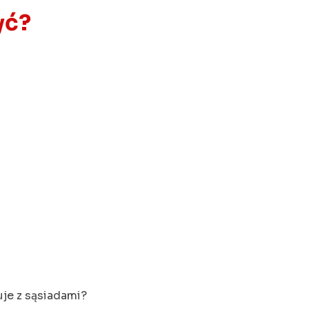
yć?
uje z sąsiadami?