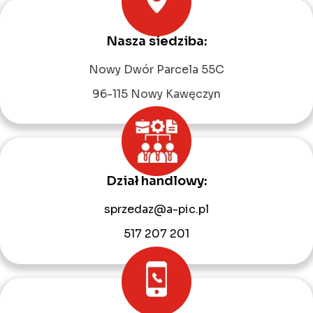
Nasza siedziba:
Leaflet
|
©
OpenStreetMap
contributors
Nowy Dwór Parcela 55C
96-115 Nowy Kawęczyn
Dział handlowy:
sprzedaz@a-pic.pl
517 207 201