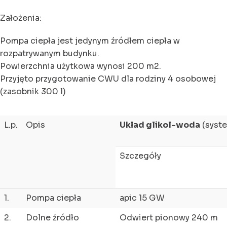
Założenia:
Pompa ciepła jest jedynym źródłem ciepła w
rozpatrywanym budynku.
Powierzchnia użytkowa wynosi 200 m2.
Przyjęto przygotowanie CWU dla rodziny 4 osobowej
(zasobnik 300 l)
L.p.
Opis
Układ glikol-woda
(syste
Szczegóły
1.
Pompa ciepła
apic 15 GW
2.
Dolne źródło
Odwiert pionowy 240 m