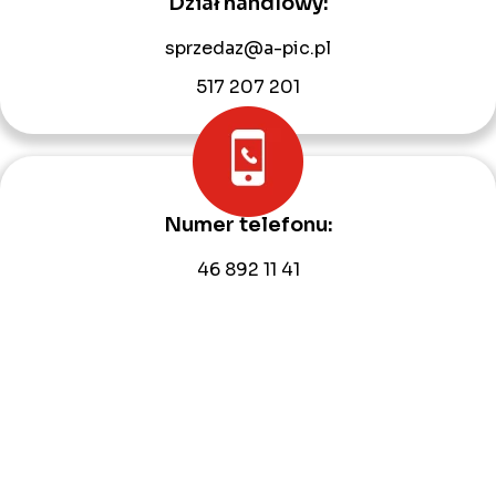
Dział handlowy:
sprzedaz@a-pic.pl
517 207 201
Numer telefonu:
46 892 11 41
609 846 232
Adres e-mail:
biuro@a-pic.pl