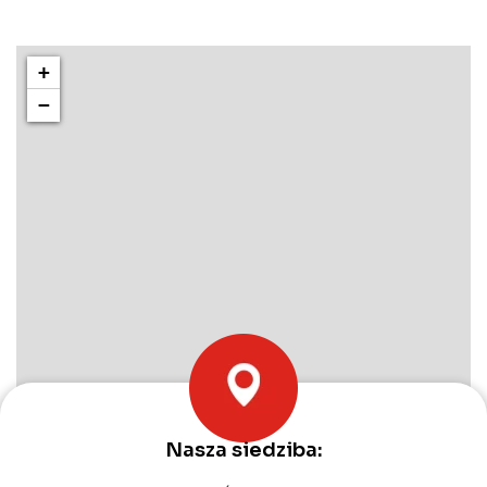
+
−
Nasza siedziba:
Leaflet
|
©
OpenStreetMap
contributors