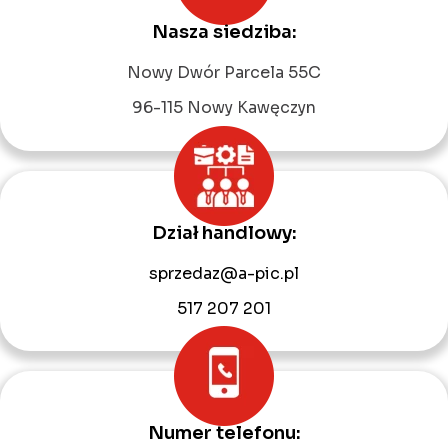
Nasza siedziba:
Leaflet
|
©
OpenStreetMap
contributors
Nowy Dwór Parcela 55C
96-115 Nowy Kawęczyn
Dział handlowy:
sprzedaz@a-pic.pl
517 207 201
Numer telefonu: