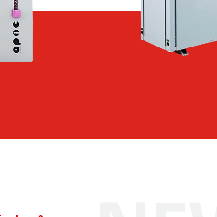
Powietrzne Pomp
ZOBACZ WIĘCEJ