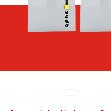
Gruntowe Pompy Ciepła
ZOBACZ WIĘCEJ +