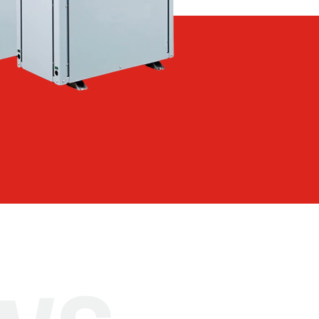
y Ciepła
 +