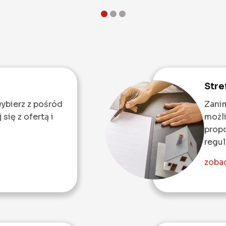
Stre
wybierz z pośród
Zanim
się z ofertą i
możli
prop
regul
zobac