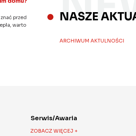
NE
oim domu?
NASZE AKTU
 znać przed
epła, warto
ARCHIWUM AKTULNOŚCI
Serwis/Awaria
ZOBACZ WIĘCEJ +