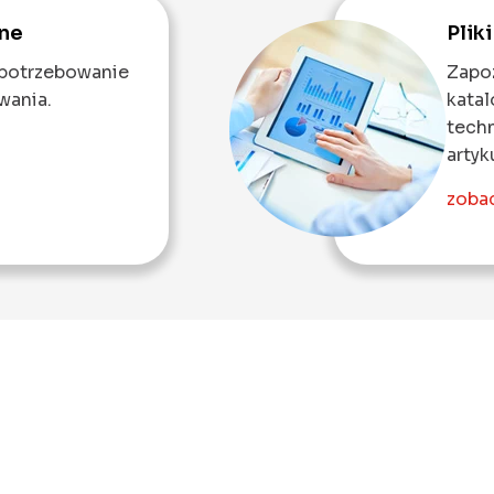
ine
Plik
apotrzebowanie
Zapoz
wania.
katal
techn
artyk
zobac