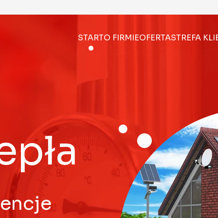
START
O FIRMIE
OFERTA
STREFA KL
epła
gencje