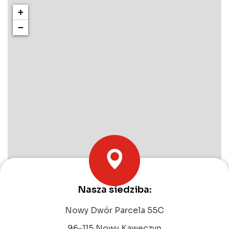
+
−
Nasza siedziba:
Leaflet
|
©
OpenStreetMap
contributors
Nowy Dwór Parcela 55C
96-115 Nowy Kawęczyn