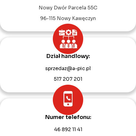
Leaflet
|
©
OpenStreetMap
contributors
Nowy Dwór Parcela 55C
96-115 Nowy Kawęczyn
Dział handlowy:
sprzedaz@a-pic.pl
517 207 201
Numer telefonu:
46 892 11 41