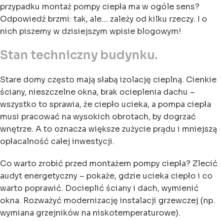
przypadku montaż pompy ciepła ma w ogóle sens?
Odpowiedź brzmi: tak, ale… zależy od kilku rzeczy. I o
nich piszemy w dzisiejszym wpisie blogowym!
Stan techniczny budynku.
Stare domy często mają słabą izolację cieplną. Cienkie
ściany, nieszczelne okna, brak ocieplenia dachu –
wszystko to sprawia, że ciepło ucieka, a pompa ciepła
musi pracować na wysokich obrotach, by dogrzać
wnętrze. A to oznacza większe zużycie prądu i mniejszą
opłacalność całej inwestycji.
Co warto zrobić przed montażem pompy ciepła? Zlecić
audyt energetyczny – pokaże, gdzie ucieka ciepło i co
warto poprawić. Docieplić ściany i dach, wymienić
okna. Rozważyć modernizację instalacji grzewczej (np.
wymiana grzejników na niskotemperaturowe).