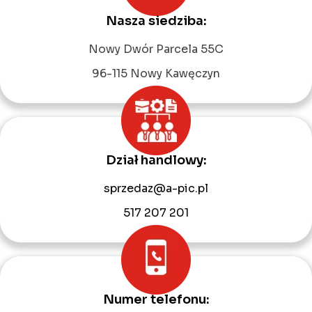
Nasza siedziba:
Leaflet
|
©
OpenStreetMap
contributors
Nowy Dwór Parcela 55C
96-115 Nowy Kawęczyn
Dział handlowy:
sprzedaz@a-pic.pl
517 207 201
Numer telefonu: