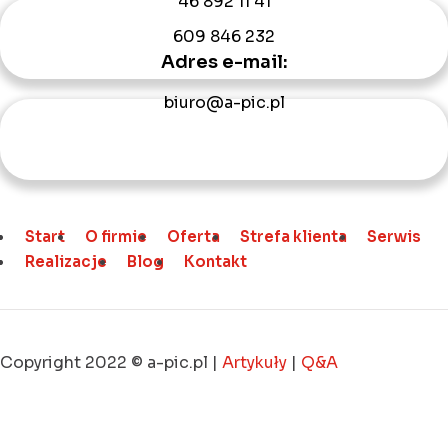
46 892 11 41
609 846 232
Adres e-mail:
biuro@a-pic.pl
Start
O firmie
Oferta
Strefa klienta
Serwis
Realizacje
Blog
Kontakt
Copyright 2022 © a-pic.pl |
Artykuły
|
Q&A