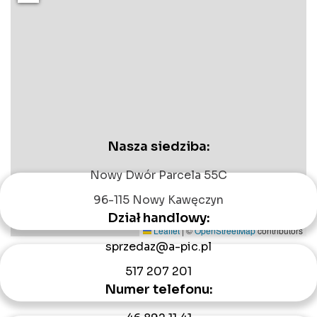
Nasza siedziba:
Nowy Dwór Parcela 55C
96-115 Nowy Kawęczyn
Dział handlowy:
Leaflet
|
©
OpenStreetMap
contributors
sprzedaz@a-pic.pl
517 207 201
Numer telefonu: