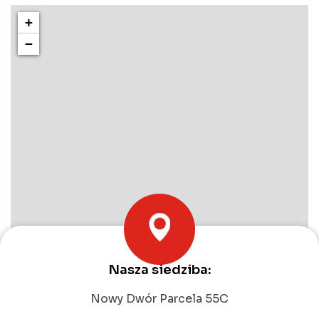
+
−
Nasza siedziba:
Leaflet
|
©
OpenStreetMap
contributors
Nowy Dwór Parcela 55C