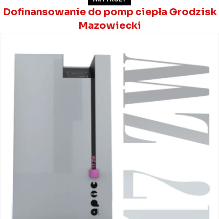
Dofinansowanie do pomp ciepła Grodzisk
Mazowiecki