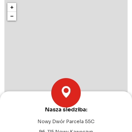
+
−
Nasza siedziba:
Leaflet
|
©
OpenStreetMap
contributors
Nowy Dwór Parcela 55C
96-115 Nowy Kawęczyn