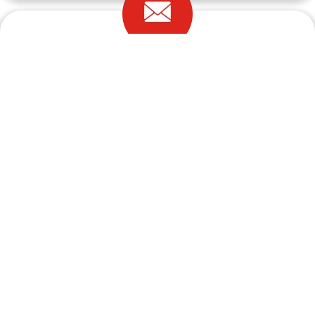
Adres e-mail:
biuro@a-pic.pl
Start
O firmie
Oferta
Strefa klienta
Serwis
Realizacje
Blog
Kontakt
Copyright 2022 © a-pic.pl |
Artykuły
|
Q&A