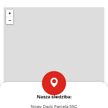
+
−
Nasza siedziba:
Leaflet
|
©
OpenStreetMap
contributors
Nowy Dwór Parcela 55C