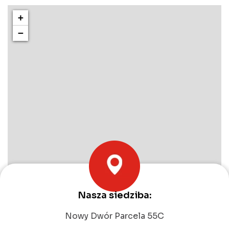
+
−
Nasza siedziba:
Leaflet
|
©
OpenStreetMap
contributors
Nowy Dwór Parcela 55C