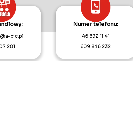
andlowy:
Numer telefonu:
@a-pic.pl
46 892 11 41
07 201
609 846 232
ferta
Strefa klienta
Serwis
Realizacje
Blog
Kon