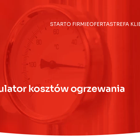
START
O FIRMIE
OFERTA
STREFA KL
ulator kosztów ogrzewania