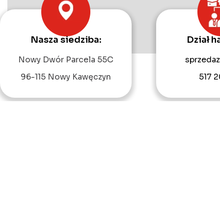
Nasza siedziba:
Dział h
Nowy Dwór Parcela 55C
sprzedaz
96-115 Nowy Kawęczyn
517 2
Start
O firmie
O
Copyright 2022 © a-pic.pl |
Artykuły
|
Q&A