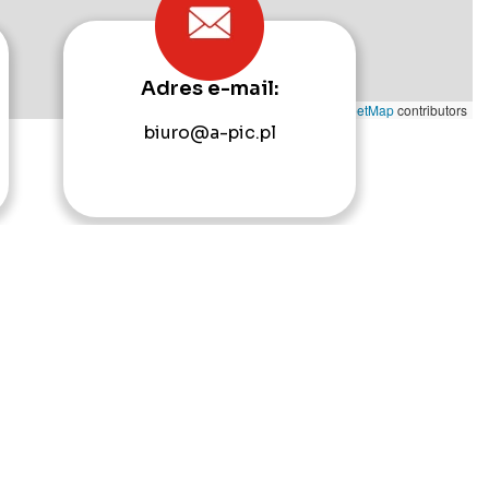
Adres e-mail:
Leaflet
|
©
OpenStreetMap
contributors
biuro@a-pic.pl
takt