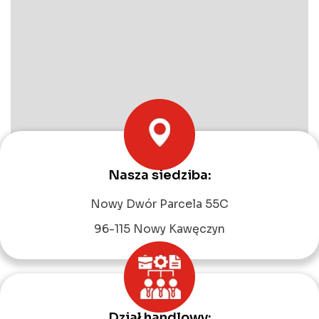
Nasza siedziba:
Leaflet
|
©
OpenStreetMap
contributors
Nowy Dwór Parcela 55C
96-115 Nowy Kawęczyn
Dział handlowy: