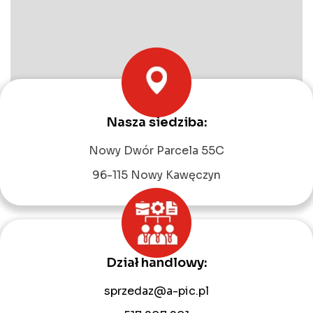
Nasza siedziba:
Leaflet
|
©
OpenStreetMap
contributors
Nowy Dwór Parcela 55C
96-115 Nowy Kawęczyn
Dział handlowy:
sprzedaz@a-pic.pl