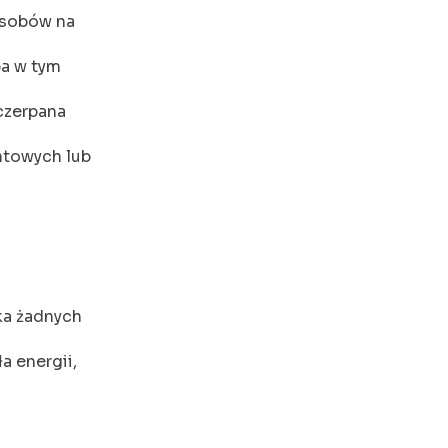
posobów na
ba w tym
czerpana
ntowych lub
ka żadnych
a energii,