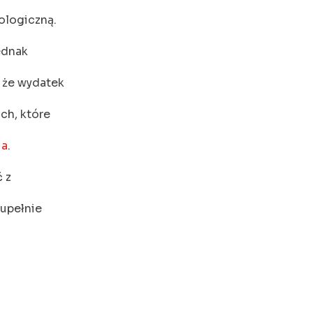
ologiczną.
ednak
 że wydatek
ch, które
ia
.
 z
zupełnie