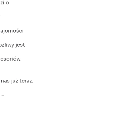
zi o
y
znajomości
żliwy jest
cesoriów.
as już teraz.
 –