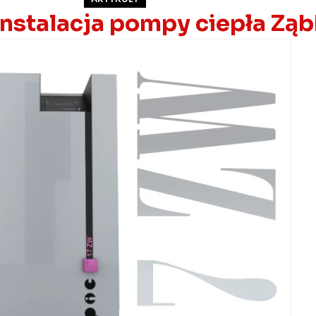
instalacja pompy ciepła Ząb