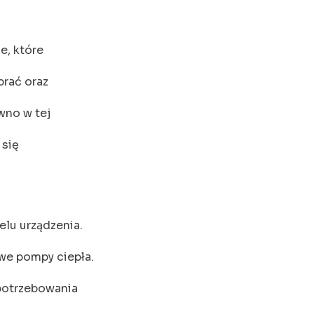
e, które
brać oraz
wno w tej
 się
lu urządzenia.
we pompy ciepła.
potrzebowania