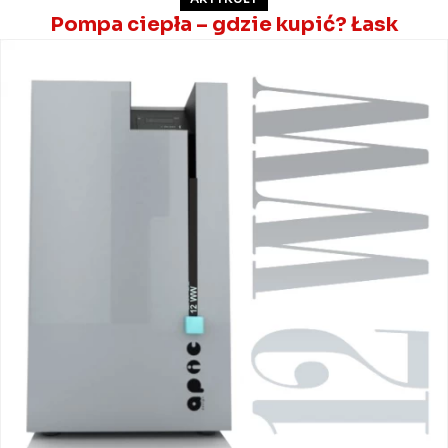
Pompa ciepła – gdzie kupić? Łask