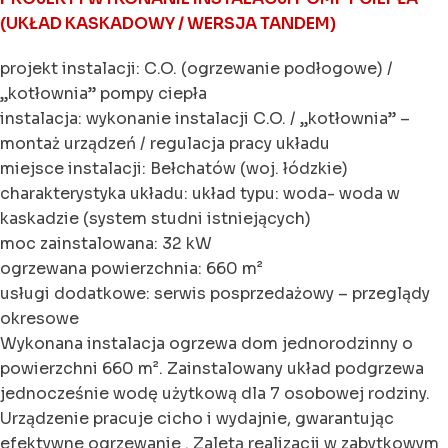
(UKŁAD KASKADOWY / WERSJA TANDEM)
projekt instalacji: C.O. (ogrzewanie podłogowe) /
„kotłownia” pompy ciepła
instalacja: wykonanie instalacji C.O. / „kotłownia” –
montaż urządzeń / regulacja pracy układu
miejsce instalacji: Bełchatów (woj. łódzkie)
charakterystyka układu: układ typu: woda- woda w
kaskadzie (system studni istniejących)
moc zainstalowana: 32 kW
ogrzewana powierzchnia: 660 m²
usługi dodatkowe: serwis posprzedażowy – przeglądy
okresowe
Wykonana instalacja ogrzewa dom jednorodzinny o
powierzchni 660 m². Zainstalowany układ podgrzewa
jednocześnie wodę użytkową dla 7 osobowej rodziny.
Urządzenie pracuje cicho i wydajnie, gwarantując
efektywne ogrzewanie . Zaletą realizacji w zabytkowym