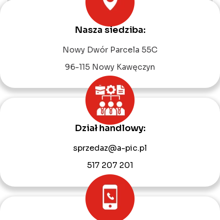
Nasza siedziba:
Leaflet
|
©
OpenStreetMap
contributors
Nowy Dwór Parcela 55C
96-115 Nowy Kawęczyn
Dział handlowy:
sprzedaz@a-pic.pl
517 207 201