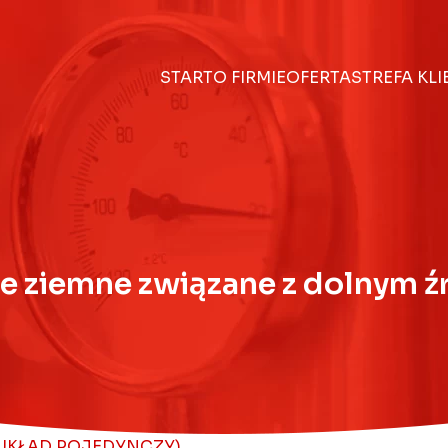
START
O FIRMIE
OFERTA
STREFA KL
ce ziemne związane z dolnym 
(UKŁAD POJEDYNCZY)