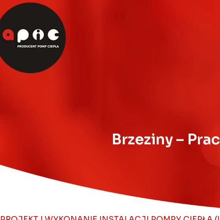
Brzeziny – Pra
PROJEKT I WYKONANIE INSTALACJI POMPY CIEPŁA 