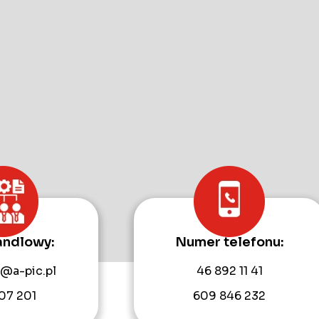
andlowy:
Numer telefonu:
@a-pic.pl
46 892 11 41
07 201
609 846 232