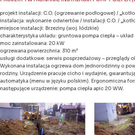
projekt instalacji: C.O. (ogrzewanie podłogowe) / „kot
instalacja: wykonanie odwiertów / instalacji C.O. / „kot
miejsce instalacji: Brzeziny (woj. łódzkie)
charakterystyka układu: gruntowa pompa ciepła – układ
moc zainstalowana: 20 kW
ogrzewana powierzchnia: 310 m²
usługi dodatkowe: serwis posprzedażowy – przeglądy 
Wykonana instalacja ogrzewa dom jednorodzinny o pow
rodziny. Urządzenie pracuje cicho i wydajnie, gwarant
automatyka (menu w języku polskim). Ergonomiczna form
następujące urządzenie: pompa ciepła apic 20 WW.