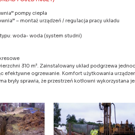
łownia” pompy ciepła
łownia” – montaż urządzeń / regulacja pracy układu
 typu: woda- woda (system studni)
okresowe
ierzchni 310 m². Zainstalowany układ podgrzewa jedno
ując efektywne ogrzewanie. Komfort użytkowania urządze
a bryły sprawia, że przestrzeń kotłowni wykorzystana j