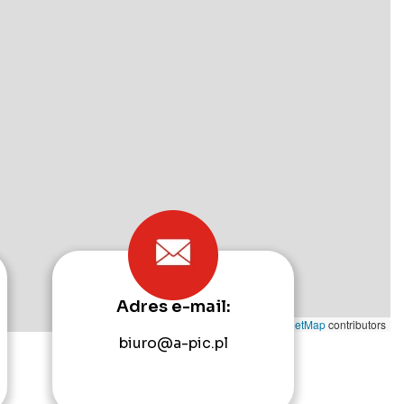
Adres e-mail:
Leaflet
|
©
OpenStreetMap
contributors
biuro@a-pic.pl