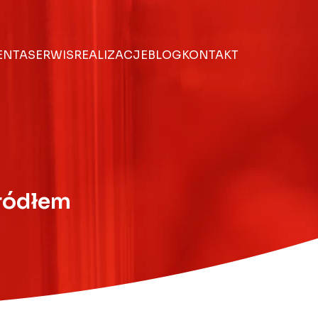
IENTA
SERWIS
REALIZACJE
BLOG
KONTAKT
źródłem