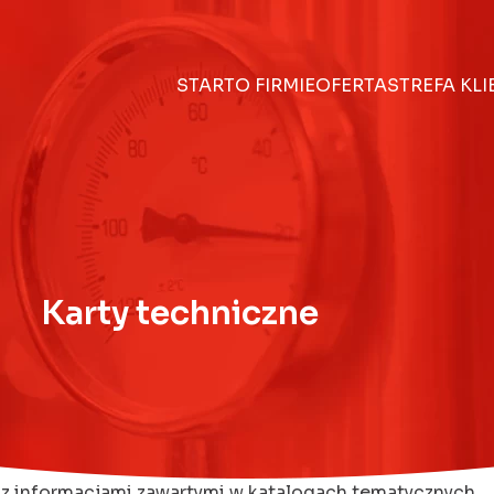
START
O FIRMIE
OFERTA
STREFA KL
Karty techniczne
 z informacjami zawartymi w katalogach tematycznych