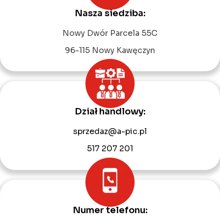
Nasza siedziba:
Leaflet
|
©
OpenStreetMap
contributors
Nowy Dwór Parcela 55C
96-115 Nowy Kawęczyn
Dział handlowy:
sprzedaz@a-pic.pl
517 207 201
Numer telefonu: