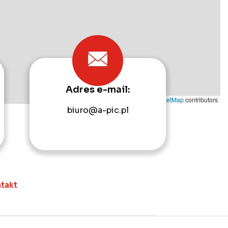
Adres e-mail:
Leaflet
|
©
OpenStreetMap
contributors
biuro@a-pic.pl
takt