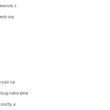
ewcze, z
edz się
i
ność na
tują naturalne
oszty, a