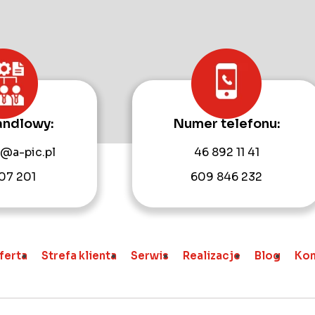
andlowy:
Numer telefonu:
@a-pic.pl
46 892 11 41
07 201
609 846 232
ferta
Strefa klienta
Serwis
Realizacje
Blog
Kon