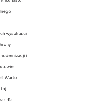
kilkunastu,
ólnego
 ich wysokości
hrony
odernizacji i
stowie i
el. Warto
 tej
raz dla