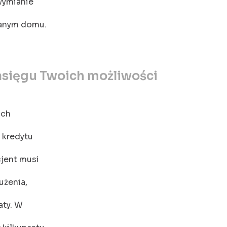
 wymianie
wanym domu.
asięgu Twoich możliwości
ich
ć kredytu
cjent musi
użenia,
aty. W