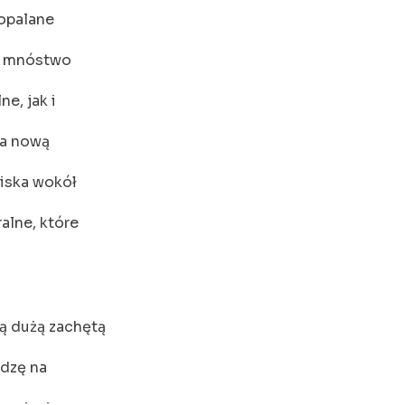
 opalane
ry mnóstwo
e, jak i
na nową
iska wokół
alne, które
ą dużą zachętą
edzę na