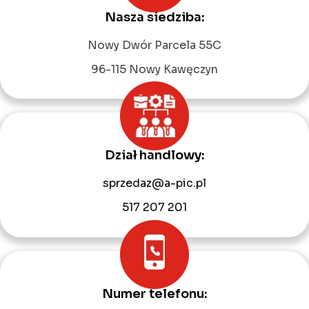
Nasza siedziba:
Leaflet
|
©
OpenStreetMap
contributors
Nowy Dwór Parcela 55C
96-115 Nowy Kawęczyn
Dział handlowy:
sprzedaz@a-pic.pl
517 207 201
Numer telefonu: