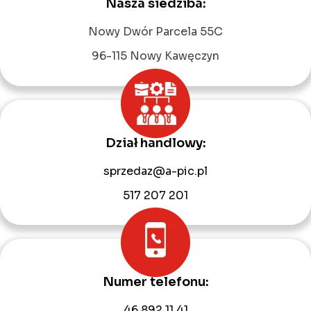
Nasza siedziba:
Leaflet
|
©
OpenStreetMap
contributors
Nowy Dwór Parcela 55C
96-115 Nowy Kawęczyn
Dział handlowy:
sprzedaz@a-pic.pl
517 207 201
Numer telefonu:
46 892 11 41