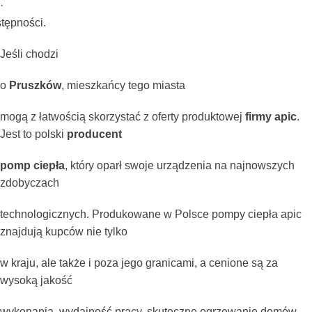
·
tępności.
Jeśli chodzi
o
Pruszków
, mieszkańcy tego miasta
mogą z łatwością skorzystać z oferty produktowej
firmy apic
.
Jest to polski
producent
pomp ciepła
, który oparł swoje urządzenia na najnowszych
zdobyczach
technologicznych. Produkowane w Polsce pompy ciepła apic
znajdują kupców nie tylko
w kraju, ale także i poza jego granicami, a cenione są za
wysoką jakość
wykonania, wydajność pracy, skuteczne ogrzewanie domów