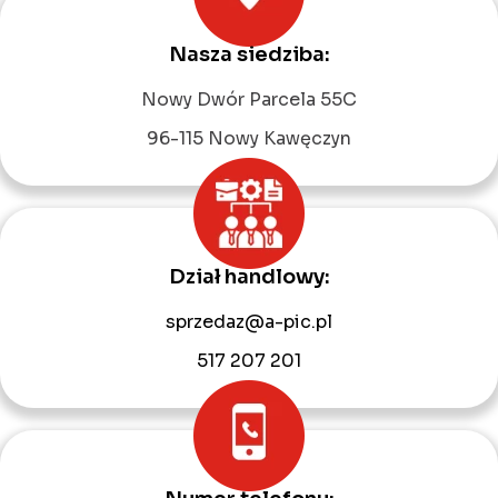
Nasza siedziba:
Leaflet
|
©
OpenStreetMap
contributors
Nowy Dwór Parcela 55C
96-115 Nowy Kawęczyn
Dział handlowy:
sprzedaz@a-pic.pl
517 207 201