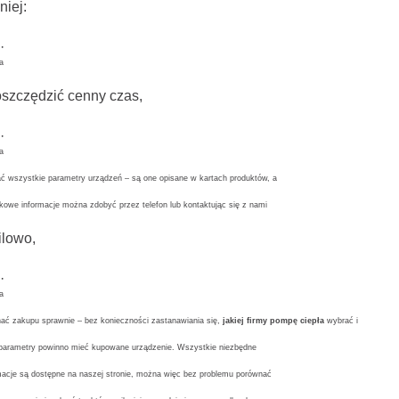
niej:
·
a
szczędzić cenny czas,
·
a
ć wszystkie parametry urządzeń – są one opisane w kartach produktów, a
kowe informacje można zdobyć przez telefon lub kontaktując się z nami
lowo,
·
a
ać zakupu sprawnie – bez konieczności zastanawiania się,
jakiej firmy pompę ciepła
wybrać i
 parametry powinno mieć kupowane urządzenie. Wszystkie niezbędne
macje są dostępne na naszej stronie, można więc bez problemu porównać