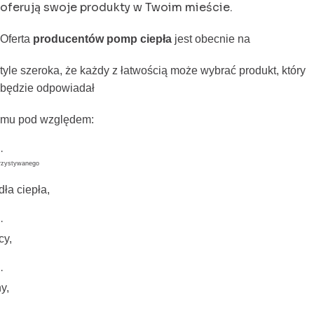
oferują swoje produkty w Twoim mieście.
Oferta
producentów pomp ciepła
jest obecnie na
tyle szeroka, że każdy z łatwością może wybrać produkt, który
będzie odpowiadał
mu pod względem:
·
rzystywanego
dła ciepła,
·
cy,
·
y,