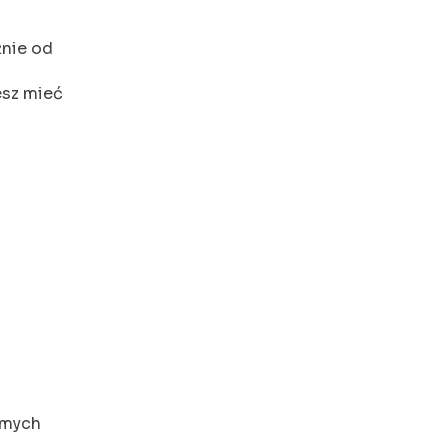
żnie od
esz mieć
samych