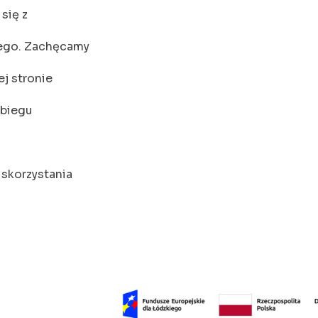
się z
wego. Zachęcamy
ej stronie
ebiegu
 skorzystania