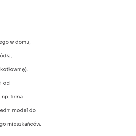
zego w domu,
ódła,
 kotłownię).
i od
 np. firma
iedni model do
ego mieszkańców.