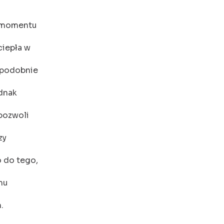
o momentu
ciepła w
opodobnie
ednak
 pozwoli
zy
o do tego,
mu
.