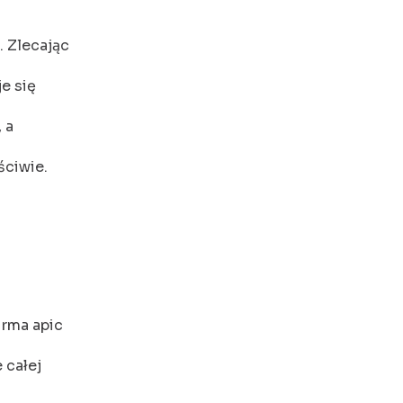
. Zlecając
e się
 a
ściwie.
irma apic
 całej