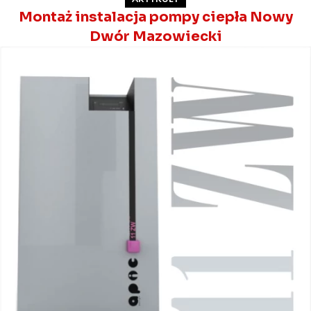
Montaż instalacja pompy ciepła Nowy
Dwór Mazowiecki