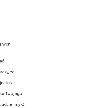
znych.
zać
rczy, że
 jesteś
dku Twojego
 udzielimy Ci