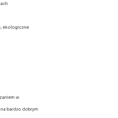
cach
, ekologiczne
ązaniem w
 na bardzo dobrym