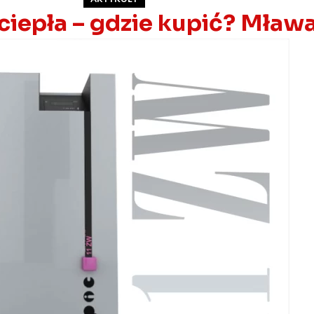
iepła – gdzie kupić? Mław