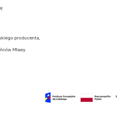
tę
kiego producenta,
kańców Mławy