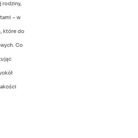
 rodziny,
ztami – w
, które do
owych. Co
tując
 wokół
jakości