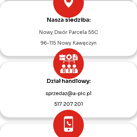
Nasza siedziba:
Leaflet
|
©
OpenStreetMap
contributors
Nowy Dwór Parcela 55C
96-115 Nowy Kawęczyn
Dział handlowy:
sprzedaz@a-pic.pl
517 207 201