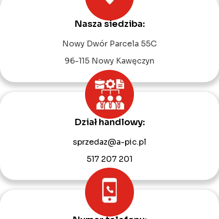
Nasza siedziba:
Leaflet
|
©
OpenStreetMap
contributors
Nowy Dwór Parcela 55C
96-115 Nowy Kawęczyn
Dział handlowy:
sprzedaz@a-pic.pl
517 207 201