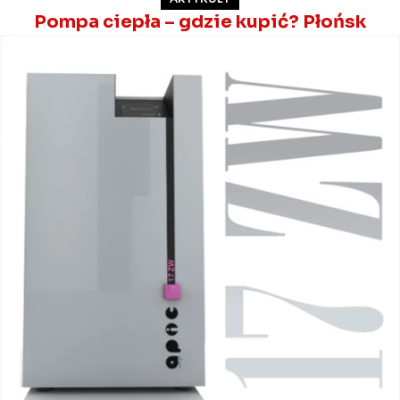
Pompa ciepła – gdzie kupić? Płońsk