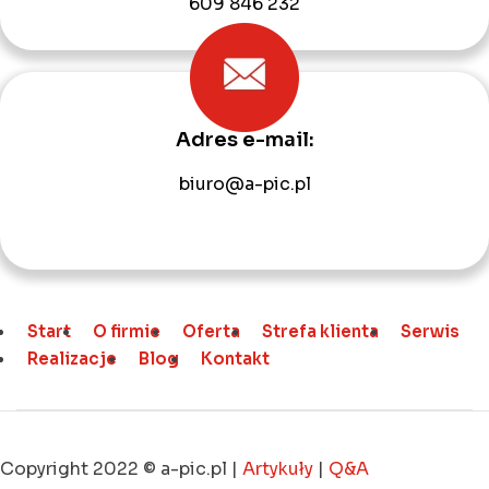
609 846 232
Adres e-mail:
biuro@a-pic.pl
Start
O firmie
Oferta
Strefa klienta
Serwis
Realizacje
Blog
Kontakt
Copyright 2022 © a-pic.pl |
Artykuły
|
Q&A