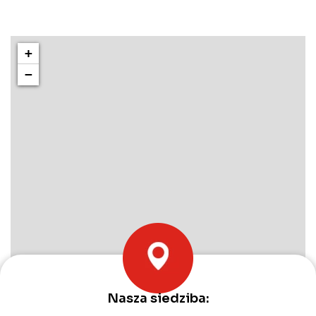
+
−
Nasza siedziba:
Leaflet
|
©
OpenStreetMap
contributors