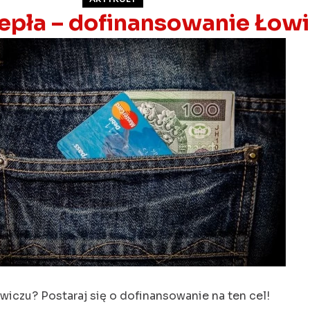
epła – dofinansowanie Łowi
czu? Postaraj się o dofinansowanie na ten cel!