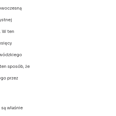
nowoczesną
ystnej
. W ten
ysięcy
jewódzkiego
ten sposób, że
ego przez
 są właśnie