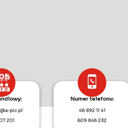
andlowy:
Numer telefonu:
@a-pic.pl
46 892 11 41
07 201
609 846 232