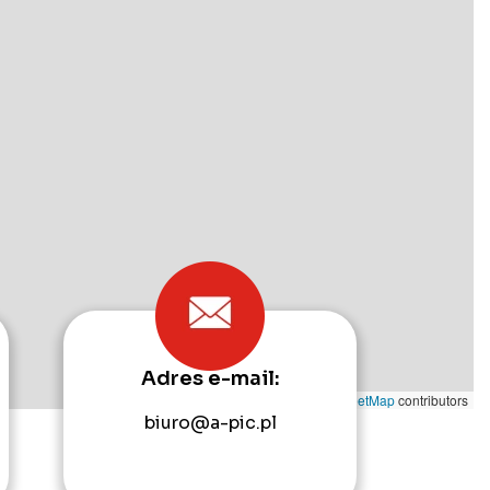
Adres e-mail:
Leaflet
|
©
OpenStreetMap
contributors
biuro@a-pic.pl