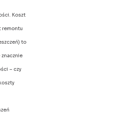
ści. Koszt
t remontu
eszczeń) to
e znacznie
ści – czy
koszty
szeń