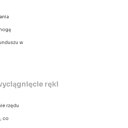
ania
mogą
Funduszu w
yciągnięcie ręki
ie rzędu
, co