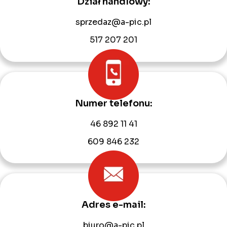
Dział handlowy:
sprzedaz@a-pic.pl
517 207 201
Numer telefonu:
46 892 11 41
609 846 232
Adres e-mail:
biuro@a-pic.pl