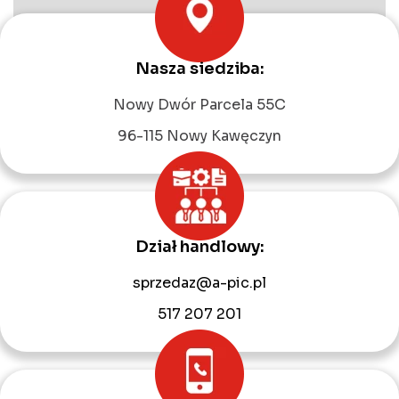
Nasza siedziba:
Leaflet
|
©
OpenStreetMap
contributors
Nowy Dwór Parcela 55C
96-115 Nowy Kawęczyn
Dział handlowy:
sprzedaz@a-pic.pl
517 207 201