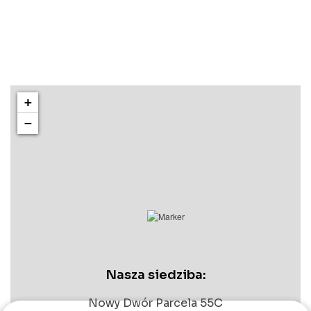
+
−
Nasza siedziba:
Nowy Dwór Parcela 55C