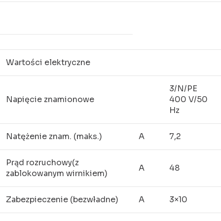
Wartości elektryczne
3/N/PE
Napięcie znamionowe
400 V/50
Hz
Natężenie znam. (maks.)
A
7,2
Prąd rozruchowy(z
A
48
zablokowanym wirnikiem)
Zabezpieczenie (bezwładne)
A
3×10