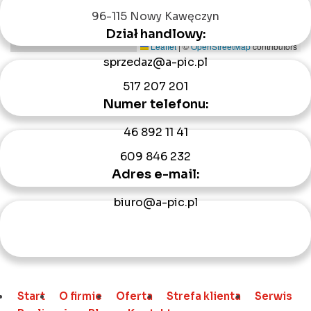
96-115 Nowy Kawęczyn
Dział handlowy:
Leaflet
|
©
OpenStreetMap
contributors
sprzedaz@a-pic.pl
517 207 201
Numer telefonu:
46 892 11 41
609 846 232
Adres e-mail:
biuro@a-pic.pl
Start
O firmie
Oferta
Strefa klienta
Serwis