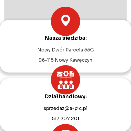
Nasza siedziba:
Leaflet
|
©
OpenStreetMap
contributors
Nowy Dwór Parcela 55C
96-115 Nowy Kawęczyn
Dział handlowy:
sprzedaz@a-pic.pl
517 207 201