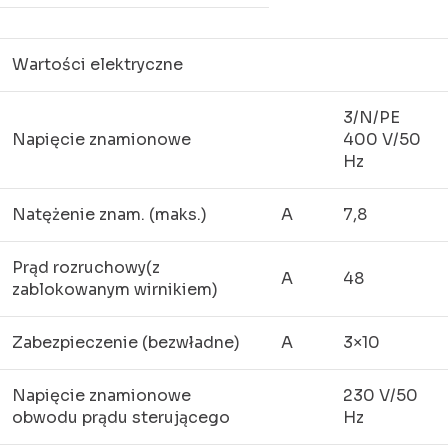
Wartości elektryczne
3/N/PE
Napięcie znamionowe
400 V/50
Hz
Natężenie znam. (maks.)
A
7,8
Prąd rozruchowy(z
A
48
zablokowanym wirnikiem)
Zabezpieczenie (bezwładne)
A
3×10
Napięcie znamionowe
230 V/50
obwodu prądu sterującego
Hz