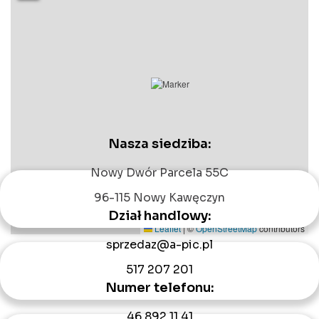
Nasza siedziba:
Nowy Dwór Parcela 55C
96-115 Nowy Kawęczyn
Dział handlowy:
Leaflet
|
©
OpenStreetMap
contributors
sprzedaz@a-pic.pl
517 207 201
Numer telefonu:
46 892 11 41