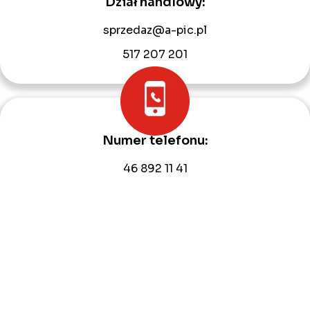
Dział handlowy:
sprzedaz@a-pic.pl
517 207 201
Numer telefonu:
46 892 11 41
609 846 232
Adres e-mail:
biuro@a-pic.pl