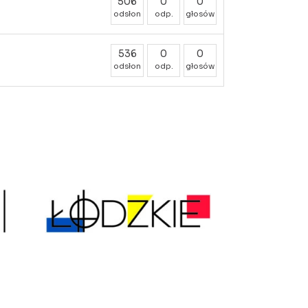
506
0
0
odsłon
odp.
głosów
536
0
0
odsłon
odp.
głosów