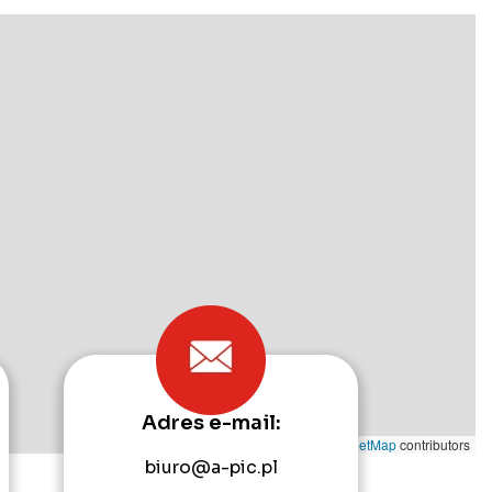
Adres e-mail:
Leaflet
|
©
OpenStreetMap
contributors
biuro@a-pic.pl