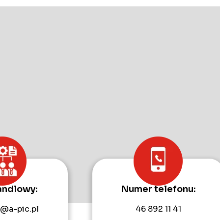
andlowy:
Numer telefonu:
@a-pic.pl
46 892 11 41