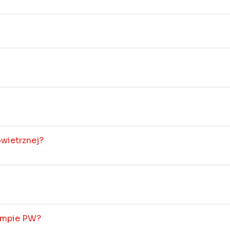
wietrznej?
pompie PW?