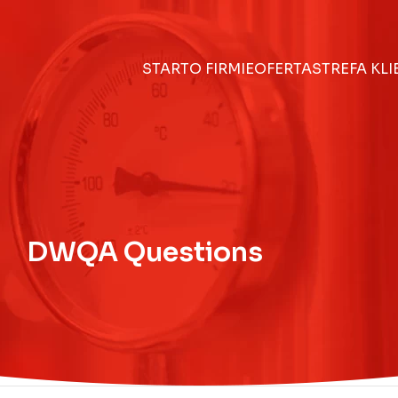
START
O FIRMIE
OFERTA
STREFA KL
DWQA Questions