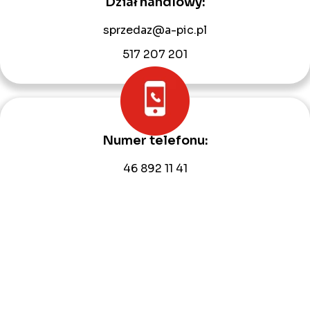
Dział handlowy:
sprzedaz@a-pic.pl
517 207 201
Numer telefonu:
46 892 11 41
609 846 232
Adres e-mail:
biuro@a-pic.pl