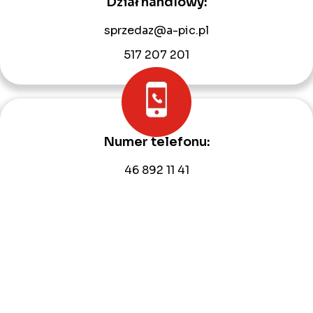
Dział handlowy:
sprzedaz@a-pic.pl
517 207 201
Numer telefonu:
46 892 11 41
609 846 232
Adres e-mail:
biuro@a-pic.pl