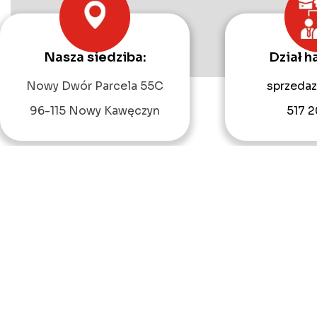
Nasza siedziba:
Dział h
Nowy Dwór Parcela 55C
sprzedaz
96-115 Nowy Kawęczyn
517 2
Start
O firmie
O
Copyright 2022 © a-pic.pl |
Artykuły
|
Q&A