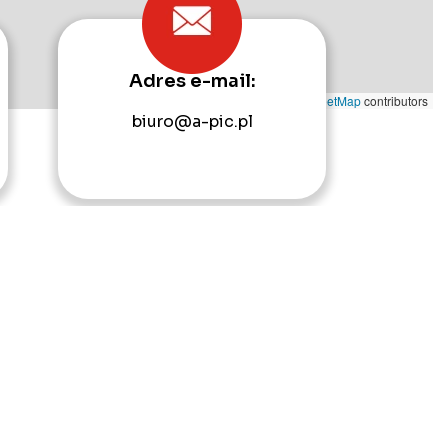
Adres e-mail:
Leaflet
|
©
OpenStreetMap
contributors
biuro@a-pic.pl
takt