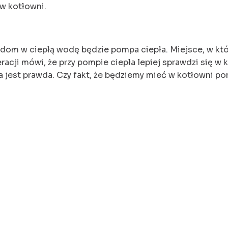
w kotłowni.
START
O FIRMIE
OFERTA
STREFA KL
dom w ciepłą wodę będzie pompa ciepła. Miejsce, w kt
acji mówi, że przy pompie ciepła lepiej sprawdzi się w
aka jest prawda. Czy fakt, że będziemy mieć w kotłowni 