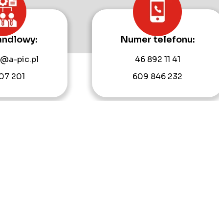
andlowy:
Numer telefonu:
@a-pic.pl
46 892 11 41
07 201
609 846 232
ferta
Strefa klienta
Serwis
Realizacje
Blog
Kon