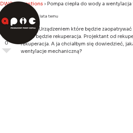
DWQA Questions
›
Pompa ciepła do wody a wentylacja 
zapytał 4 lata temu
Witam. Urządzeniem które będzie zaopatrywać 
domu będzie rekuperacja. Projektant od rekuper
0
rekuperacja. A ja chciałbym się dowiedzieć, j
wentylacje mechaniczną?