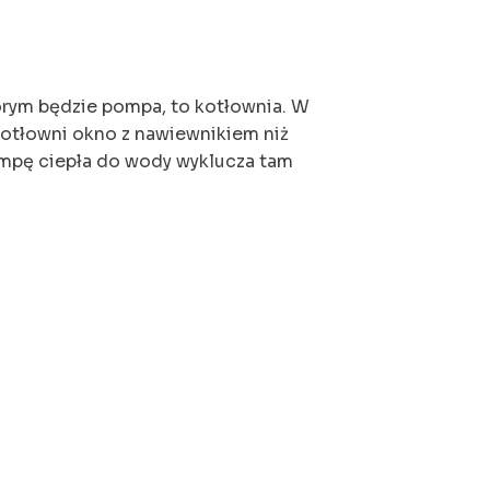
IENTA
SERWIS
REALIZACJE
BLOG
KONTAKT
órym będzie pompa, to kotłownia. W
 kotłowni okno z nawiewnikiem niż
pompę ciepła do wody wyklucza tam