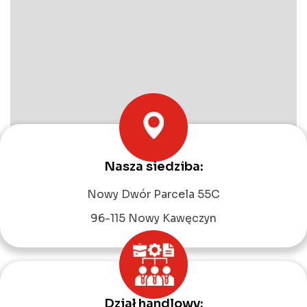
Nasza siedziba:
Leaflet
|
©
OpenStreetMap
contributors
Nowy Dwór Parcela 55C
96-115 Nowy Kawęczyn
Dział handlowy: