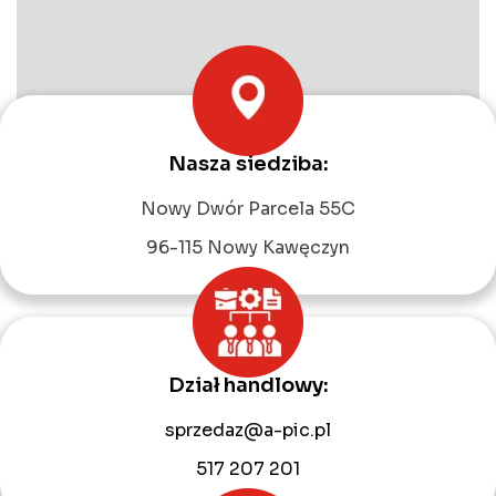
Nasza siedziba:
Leaflet
|
©
OpenStreetMap
contributors
Nowy Dwór Parcela 55C
96-115 Nowy Kawęczyn
Dział handlowy:
sprzedaz@a-pic.pl
517 207 201